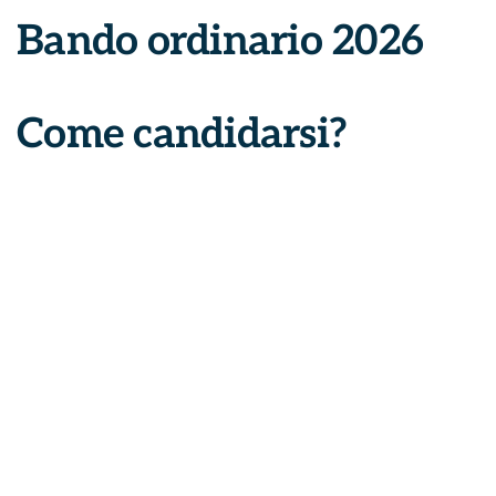
B
a
n
d
o
o
r
d
i
n
a
r
i
o
2
0
2
6
Come candidarsi?
Con una Domanda on Line (DOL) su
domandaonline.serviziocivile.it
tramite SPID
(Sistema Pubblico d’Identità Digitale). Oppure
con le credenziali da richiedere al Dipartimento
(per cittadini UE e stranieri regolarmente
soggiornanti in Italia)
Scarica la guida