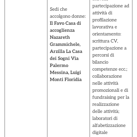
partecipazione ad
Sedi che
attività di
accolgono donne:
profilazione
Il Favo Casa di
lavorativa e
accoglienza
orientamento:
Nazareth
scrittura CV,
Grammichele,
partecipazione a
Arzilla La Casa
percorsi di
dei Sogni Via
bilancio
Palermo
competenze ecc.;
Messina, Luigi
collaborazione
Monti Floridia
nelle attività
promozionali e di
fundraising per la
realizzazione
delle attività;
laboratori di
alfabetizzazione
digitale