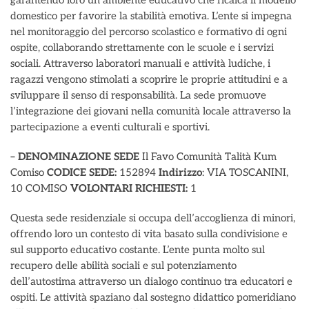
garantendo loro un ambiente educativo che ricalca il modello
domestico per favorire la stabilità emotiva. L’ente si impegna
nel monitoraggio del percorso scolastico e formativo di ogni
ospite, collaborando strettamente con le scuole e i servizi
sociali. Attraverso laboratori manuali e attività ludiche, i
ragazzi vengono stimolati a scoprire le proprie attitudini e a
sviluppare il senso di responsabilità. La sede promuove
l’integrazione dei giovani nella comunità locale attraverso la
partecipazione a eventi culturali e sportivi.
– DENOMINAZIONE SEDE
Il Favo Comunità Talità Kum
Comiso
CODICE SEDE:
152894
Indirizzo
: VIA TOSCANINI,
10 COMISO
VOLONTARI RICHIESTI:
1
Questa sede residenziale si occupa dell’accoglienza di minori,
offrendo loro un contesto di vita basato sulla condivisione e
sul supporto educativo costante. L’ente punta molto sul
recupero delle abilità sociali e sul potenziamento
dell’autostima attraverso un dialogo continuo tra educatori e
ospiti. Le attività spaziano dal sostegno didattico pomeridiano