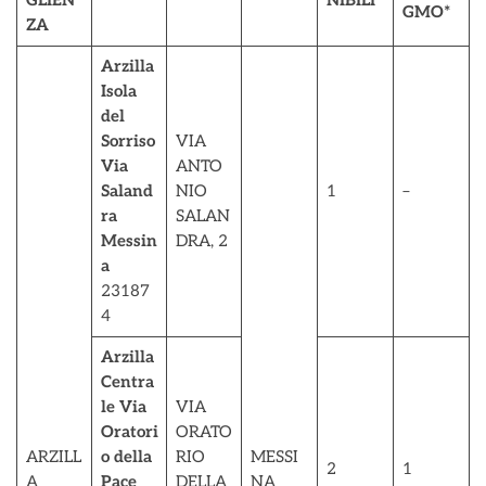
GLIEN
NIBILI
GMO*
ZA
Arzilla
Isola
del
Sorriso
VIA
Via
ANTO
Saland
NIO
1
–
ra
SALAN
Messin
DRA, 2
a
23187
4
Arzilla
Centra
le Via
VIA
Oratori
ORATO
ARZILL
o della
RIO
MESSI
2
1
A
Pace
DELLA
NA