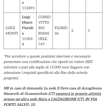
e
152893
Luigi
CORSO
Monti
VITTO
LUIGI
Floridi
RIO
FLORID
2
1
MONTI
a
EMAN
IA
15304
UELE,
8
747
*Per accedere a queste posizioni riservate è necessario
presentare una certificazione che riporti un valore ISEE
inferiore o pari alla soglia di 15.000 euro (leggere con
attenzione i requisiti specificati alla fine della scheda
progetto)
NB in caso di domanda: La sede Il Favo casa di Accoglienza
Nazareth di Grammichele (CT)
sposterà le proprie attività
presso un’altra sede fisica a CALTAGIRONE (CT), IN VIA
PORTO SALVO, 10
.