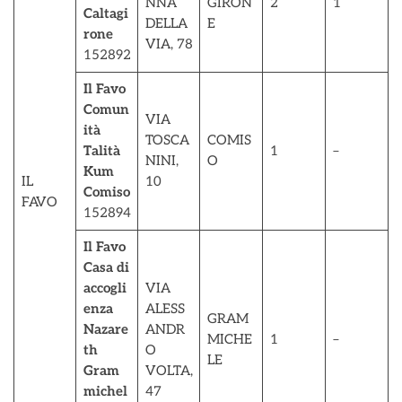
NNA
GIRON
2
1
Caltagi
DELLA
E
rone
VIA, 78
152892
Il Favo
Comun
VIA
ità
TOSCA
COMIS
Talità
1
–
NINI,
O
Kum
IL
10
Comiso
FAVO
152894
Il Favo
Casa di
accogli
VIA
enza
ALESS
GRAM
Nazare
ANDR
MICHE
1
–
th
O
LE
Gram
VOLTA,
michel
47