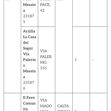
Messin
PACE,
a
42
23187
5
Arzilla
La Casa
dei
Sogni
VIA
Via
PALER
Palerm
1
–
MO,
o
555
Messin
a
23187
6
Il Favo
VIA
Comun
MADO
CALTA
ità