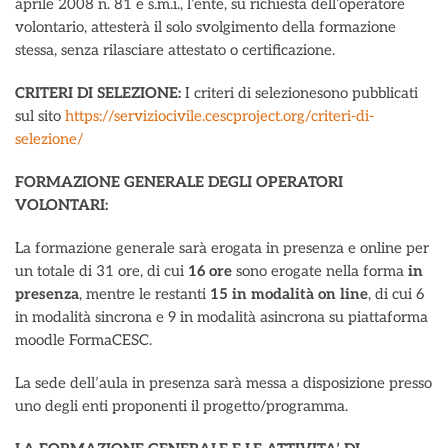
aprile 2008 n. 81 e s.m.i., l’ente, su richiesta dell’operatore
volontario, attesterà il solo svolgimento della formazione
stessa, senza rilasciare attestato o certificazione.
CRITERI DI SELEZIONE:
I criteri di selezionesono pubblicati
sul sito
https://serviziocivile.cescproject.org/criteri-di-
selezione/
FORMAZIONE GENERALE DEGLI OPERATORI
VOLONTARI:
La formazione generale sarà erogata in presenza e online per
un totale di 31 ore, di cui
16 ore
sono erogate nella forma
in
presenza
, mentre le restanti
15 in modalità on line
, di cui 6
in modalità sincrona e 9 in modalità asincrona su piattaforma
moodle FormaCESC.
La sede dell’aula in presenza sarà messa a disposizione presso
uno degli enti proponenti il progetto/programma.