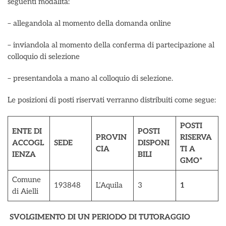
seguenti modalità:
– allegandola al momento della domanda online
– inviandola al momento della conferma di partecipazione al
colloquio di selezione
– presentandola a mano al colloquio di selezione.
Le posizioni di posti riservati verranno distribuiti come segue:
POSTI
ENTE DI
POSTI
PROVIN
RISERVA
ACCOGL
SEDE
DISPONI
CIA
TI A
IENZA
BILI
GMO*
Comune
193848
L’Aquila
3
1
di Aielli
SVOLGIMENTO DI UN PERIODO DI TUTORAGGIO