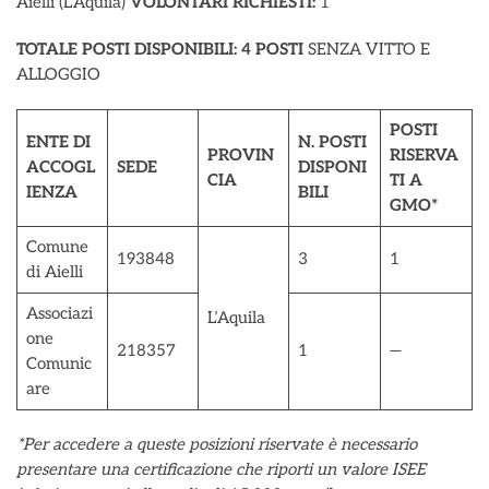
Aielli (L’Aquila)
VOLONTARI RICHIESTI:
1
TOTALE POSTI DISPONIBILI:
4 POSTI
SENZA VITTO E
ALLOGGIO
POSTI
ENTE DI
N. POSTI
PROVIN
RISERVA
ACCOGL
SEDE
DISPONI
CIA
TI A
IENZA
BILI
GMO*
Comune
193848
3
1
di Aielli
Associazi
L’Aquila
one
218357
1
—
Comunic
are
*Per accedere a queste posizioni riservate è necessario
presentare una certificazione che riporti un valore ISEE