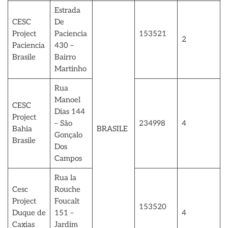
Estrada
CESC
De
Project
Paciencia
153521
2
Paciencia
430 –
Brasile
Bairro
Martinho
Rua
Manoel
CESC
Dias 144
Project
– São
234998
4
Bahia
BRASILE
Gonçalo
Brasile
Dos
Campos
Rua la
Cesc
Rouche
Project
Foucalt
153520
Duque de
151 –
4
Caxias
Jardim