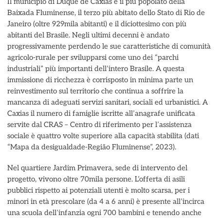
Il municipio di Duque de Caxias è il più popolato della
Baixada Fluminense, il terzo più abitato dello Stato di Rio de
Janeiro (oltre 929mila abitanti) e il diciottesimo con più
abitanti del Brasile. Negli ultimi decenni è andato
progressivamente perdendo le sue caratteristiche di comunità
agricolo-rurale per svilupparsi come uno dei “parchi
industriali” più importanti dell’intero Brasile. A questa
immissione di ricchezza è corrisposto in minima parte un
reinvestimento sul territorio che continua a soffrire la
mancanza di adeguati servizi sanitari, sociali ed urbanistici. A
Caxias il numero di famiglie iscritte all’anagrafe unificata
servite dal CRAS – Centro di riferimento per l’assistenza
sociale è quattro volte superiore alla capacità stabilita (dati
“Mapa da desigualdade-Região Fluminense”, 2023).
Nel quartiere Jardim Primavera, sede di intervento del
progetto, vivono oltre 70mila persone. L’offerta di asili
pubblici rispetto ai potenziali utenti è molto scarsa, per i
minori in età prescolare (da 4 a 6 anni) è presente all’incirca
una scuola dell’infanzia ogni 700 bambini e tenendo anche