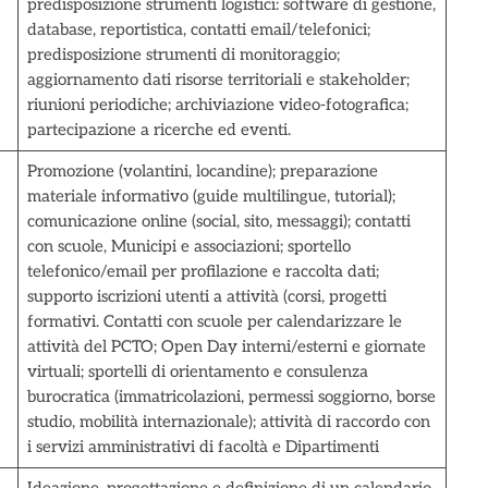
predisposizione strumenti logistici: software di gestione,
database, reportistica, contatti email/telefonici;
predisposizione strumenti di monitoraggio;
aggiornamento dati risorse territoriali e stakeholder;
riunioni periodiche; archiviazione video-fotografica;
partecipazione a ricerche ed eventi.
Promozione (volantini, locandine); preparazione
materiale informativo (guide multilingue, tutorial);
comunicazione online (social, sito, messaggi); contatti
con scuole, Municipi e associazioni; sportello
telefonico/email per profilazione e raccolta dati;
supporto iscrizioni utenti a attività (corsi, progetti
formativi. Contatti con scuole per calendarizzare le
attività del PCTO; Open Day interni/esterni e giornate
virtuali; sportelli di orientamento e consulenza
burocratica (immatricolazioni, permessi soggiorno, borse
studio, mobilità internazionale); attività di raccordo con
i servizi amministrativi di facoltà e Dipartimenti