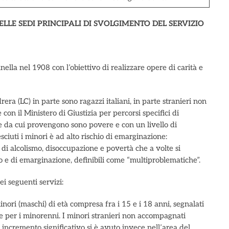
LLE SEDI PRINCIPALI DI SVOLGIMENTO DEL SERVIZIO
lla nel 1908 con l’obiettivo di realizzare opere di carità e
era (LC) in parte sono ragazzi italiani, in parte stranieri non
on il Ministero di Giustizia per percorsi specifici di
ie da cui provengono sono povere e con un livello di
sciuti i minori è ad alto rischio di emarginazione:
 di alcolismo, disoccupazione e povertà che a volte si
o e di emarginazione, definibili come “multiproblematiche”.
ei seguenti servizi:
ri (maschi) di età compresa fra i 15 e i 18 anni, segnalati
ale per i minorenni. I minori stranieri non accompagnati
incremento significativo si è avuto invece nell’area del