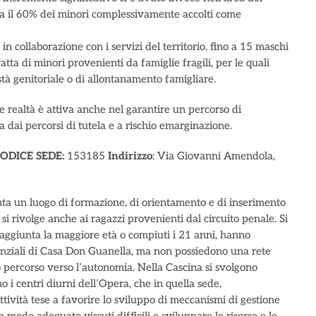
rca il 60% dei minori complessivamente accolti come
in collaborazione con i servizi del territorio, fino a 15 maschi
atta di minori provenienti da famiglie fragili, per le quali
tà genitoriale o di allontanamento famigliare.
e realtà è attiva anche nel garantire un percorso di
ai percorsi di tutela e a rischio emarginazione.
ODICE SEDE:
153185
Indirizzo
: Via Giovanni Amendola,
ta un luogo di formazione, di orientamento e di inserimento
si rivolge anche ai ragazzi provenienti dal circuito penale. Si
 raggiunta la maggiore età o compiuti i 21 anni, hanno
idenziali di Casa Don Guanella, ma non possiedono una rete
o percorso verso l’autonomia. Nella Cascina si svolgono
o i centri diurni dell’Opera, che in quella sede,
tività tese a favorire lo sviluppo di meccanismi di gestione