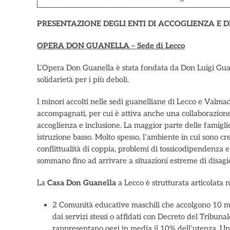
PRESENTAZIONE DEGLI ENTI DI ACCOGLIENZA E DE
OPERA DON GUANELLA – Sede di Lecco
L’Opera Don Guanella è stata fondata da Don Luigi Guane
solidarietà per i più deboli.
I minori accolti nelle sedi guanelliane di Lecco e Valmadr
accompagnati, per cui è attiva anche una collaborazione c
accoglienza e inclusione. La maggior parte delle famigl
istruzione basso. Molto spesso, l’ambiente in cui sono cre
conflittualità di coppia, problemi di tossicodipendenza e
sommano fino ad arrivare a situazioni estreme di disagi
La
Casa Don Guanella
a Lecco è strutturata articolata n
2 Comunità educative maschili che accolgono 10 mino
dai servizi stessi o affidati con Decreto del Tribun
rappresentano oggi in media il 10% dell’utenza. Un 