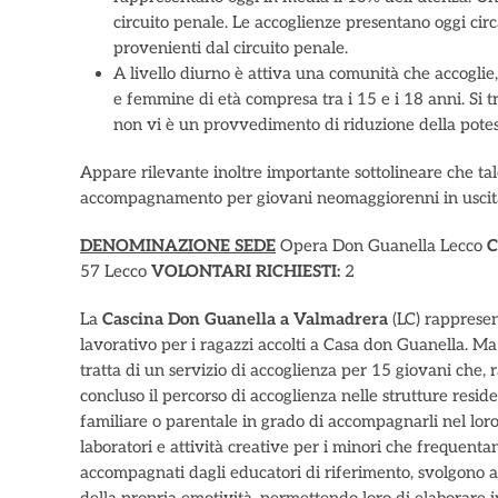
circuito penale. Le accoglienze presentano oggi ci
provenienti dal circuito penale.
A livello diurno è attiva una comunità che accoglie, 
e femmine di età compresa tra i 15 e i 18 anni. Si tr
non vi è un provvedimento di riduzione della potes
Appare rilevante inoltre importante sottolineare che tal
accompagnamento per giovani neomaggiorenni in uscita d
DENOMINAZIONE SEDE
Opera Don Guanella Lecco
C
57 Lecco
VOLONTARI RICHIESTI:
2
La
Cascina Don Guanella a Valmadrera
(LC) rappresen
lavorativo per i ragazzi accolti a Casa don Guanella. Ma 
tratta di un servizio di accoglienza per 15 giovani che,
concluso il percorso di accoglienza nelle strutture res
familiare o parentale in grado di accompagnarli nel lor
laboratori e attività creative per i minori che frequentan
accompagnati dagli educatori di riferimento, svolgono at