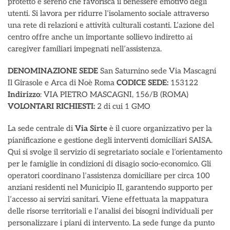
protetto e sereno che favorisca il benessere emotivo degli
utenti. Si lavora per ridurre l’isolamento sociale attraverso
una rete di relazioni e attività culturali costanti. L’azione del
centro offre anche un importante sollievo indiretto ai
caregiver familiari impegnati nell’assistenza.
DENOMINAZIONE SEDE
San Saturnino sede Via Mascagni
Il Girasole e Arca di Noè Roma
CODICE SEDE:
153122
Indirizzo
: VIA PIETRO MASCAGNI, 156/B (ROMA)
VOLONTARI RICHIESTI:
2 di cui 1 GMO
La sede centrale di
Via Sirte
è il cuore organizzativo per la
pianificazione e gestione degli interventi domiciliari SAISA.
Qui si svolge il servizio di segretariato sociale e l’orientamento
per le famiglie in condizioni di disagio socio-economico. Gli
operatori coordinano l’assistenza domiciliare per circa 100
anziani residenti nel Municipio II, garantendo supporto per
l’accesso ai servizi sanitari. Viene effettuata la mappatura
delle risorse territoriali e l’analisi dei bisogni individuali per
personalizzare i piani di intervento. La sede funge da punto