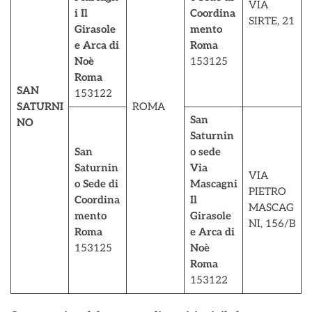
VIA
i Il
Coordina
SIRTE, 21
Girasole
mento
e Arca di
Roma
Noè
153125
Roma
SAN
153122
SATURNI
ROMA
San
NO
Saturnin
San
o sede
Saturnin
Via
VIA
o Sede di
Mascagni
PIETRO
Coordina
Il
MASCAG
mento
Girasole
NI, 156/B
Roma
e Arca di
153125
Noè
Roma
153122