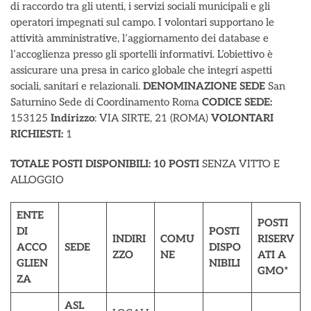
di raccordo tra gli utenti, i servizi sociali municipali e gli
operatori impegnati sul campo. I volontari supportano le
attività amministrative, l’aggiornamento dei database e
l’accoglienza presso gli sportelli informativi. L’obiettivo è
assicurare una presa in carico globale che integri aspetti
sociali, sanitari e relazionali.
DENOMINAZIONE SEDE
San
Saturnino Sede di Coordinamento Roma
CODICE SEDE:
153125
Indirizzo
: VIA SIRTE, 21 (ROMA)
VOLONTARI
RICHIESTI:
1
TOTALE POSTI DISPONIBILI:
10 POSTI
SENZA VITTO E
ALLOGGIO
ENTE
POSTI
DI
POSTI
INDIRI
COMU
RISERV
ACCO
SEDE
DISPO
ZZO
NE
ATI A
GLIEN
NIBILI
GMO*
ZA
ASL