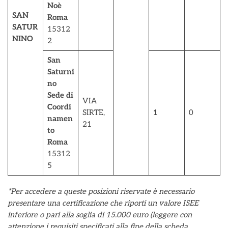
Noè
SAN
Roma
SATUR
15312
NINO
2
San
Saturni
no
Sede di
VIA
Coordi
SIRTE,
1
0
namen
21
to
Roma
15312
5
*Per accedere a queste posizioni riservate è necessario
presentare una certificazione che riporti un valore ISEE
inferiore o pari alla soglia di 15.000 euro (leggere con
attenzione i requisiti specificati alla fine della scheda