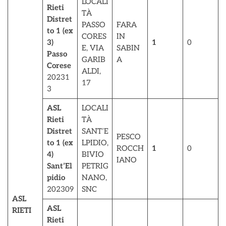
LOCALI
Rieti
TÀ
Distret
PASSO
FARA
to 1 (ex
CORES
IN
3)
1
0
E, VIA
SABIN
Passo
GARIB
A
Corese
ALDI,
20231
17
3
ASL
LOCALI
Rieti
TÀ
Distret
SANT’E
PESCO
to 1 (ex
LPIDIO,
ROCCH
1
0
4)
BIVIO
IANO
Sant’El
PETRIG
pidio
NANO,
202309
SNC
ASL
ASL
RIETI
Rieti