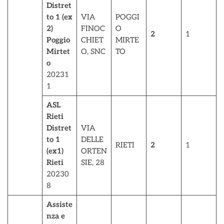
Distret
to 1 (ex
VIA
POGGI
2)
FINOC
O
2
1
Poggio
CHIET
MIRTE
Mirtet
O, SNC
TO
o
20231
1
ASL
Rieti
Distret
VIA
to 1
DELLE
RIETI
2
1
(ex1)
ORTEN
Rieti
SIE, 28
20230
8
Assiste
nza e