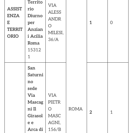
Territo
VIA
ASSIST
rio
ALESS
ENZA
Diurno
ANDR
E
per
1
0
O
TERRIT
Anzian
MILESI,
ORIO
i Acilia
36/A
Roma
15312
1
San
Saturni
no
sede
Via
VIA
Mascag
PIETR
ni Il
O
ROMA
2
1
Girasol
MASC
e e
AGNI,
Arca di
156/B