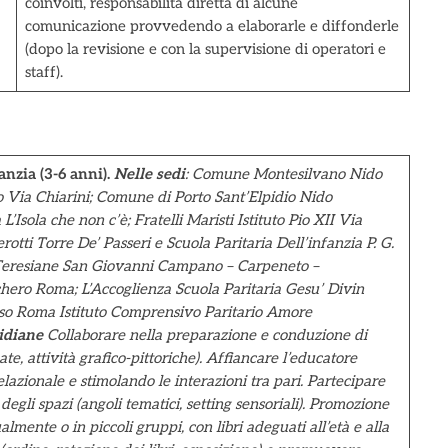
coinvolti, responsabilità diretta di alcune
comunicazione provvedendo a elaborarle e diffonderle
(dopo la revisione e con la supervisione di operatori e
staff).
anzia (3-6 anni).
Nelle sedi
: Comune Montesilvano Nido
lo Via Chiarini; Comune di Porto Sant’Elpidio Nido
L’Isola che non c’è;
Fratelli Maristi Istituto Pio XII Via
rotti Torre De’ Passeri e Scuola Paritaria Dell’infanzia P. G.
e Teresiane San Giovanni Campano – Carpeneto –
hero Roma; L’Accoglienza Scuola Paritaria Gesu’ Divin
so Roma Istituto Comprensivo Paritario Amore
idiane
Collaborare nella preparazione e conduzione di
ate, attività grafico-pittoriche). Affiancare l’educatore
lazionale e stimolando le interazioni tra pari. Partecipare
degli spazi (angoli
tematici, setting sensoriali).
Promozione
lmente o in piccoli gruppi, con libri adeguati all’età e alla