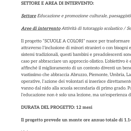
SETTORE E AREA DI INTERVENTO:
Settore
Educazione e promozione culturale, paesaggistica
Aree di intervento
Attività di tutoraggio scolastico / Se
Il progetto “SCUOLE A COLORI” nasce per trasformare le
attraverso l’inclusione di minori stranieri o con bisogni e
sistemi tradizionali, questi bambini e preadolescenti sono
caso per abbracciare un approccio olistico. L’obiettivo è
affinché il miglioramento di un contesto diventi un benef
vastissimo che abbraccia Abruzzo, Piemonte, Umbria, Laz
operative, l’azione dei volontari si inserisce direttame
vanno dal nido alla scuola secondaria di primo grado. Pa
l’educazione non è solo una lezione, ma un’esperienza di
DURATA DEL PROGETTO: 12 mesi
Il progetto prevede un monte ore annuo totale di 1.14