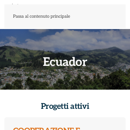
Menu
Passa al contenuto principale
E
c
u
a
d
o
r
Progetti attivi