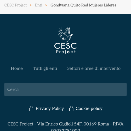
CESC Project
Enti
Gondwana Quito Red Mujeres Lideres
Home
Tutti gli enti
Settori e aree di intervento
Privacy Policy
Cookie policy
CESC Project - Via Enrico Giglioli 54F, 00169 Roma - P.IVA
07032781002