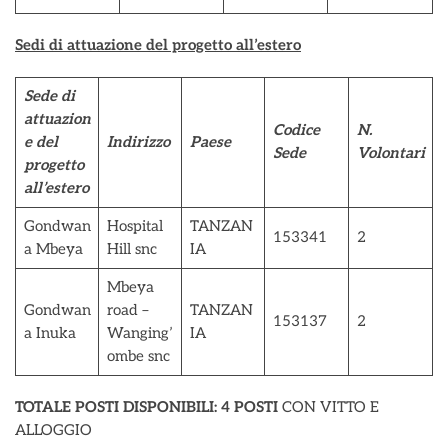
Sedi di attuazione del progetto all’estero
Sede di
attuazion
Codice
N.
e del
Indirizzo
Paese
Sede
Volontari
progetto
all’estero
Gondwan
Hospital
TANZAN
153341
2
a Mbeya
Hill snc
IA
Mbeya
Gondwan
road –
TANZAN
153137
2
a Inuka
Wanging’
IA
ombe snc
TOTALE POSTI DISPONIBILI:
4 POSTI
CON VITTO E
ALLOGGIO