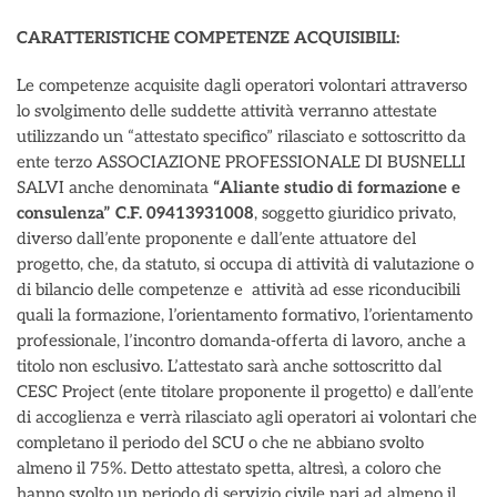
CARATTERISTICHE COMPETENZE ACQUISIBILI:
Le competenze acquisite dagli operatori volontari attraverso
lo svolgimento delle suddette attività verranno attestate
utilizzando un “attestato specifico” rilasciato e sottoscritto da
ente terzo ASSOCIAZIONE PROFESSIONALE DI BUSNELLI
SALVI anche denominata
“Aliante studio di formazione e
consulenza”
C.F. 09413931008
, soggetto giuridico privato,
diverso dall’ente proponente e dall’ente attuatore del
progetto, che, da statuto, si occupa di attività di valutazione o
di bilancio delle competenze e attività ad esse riconducibili
quali la formazione, l’orientamento formativo, l’orientamento
professionale, l’incontro domanda-offerta di lavoro, anche a
titolo non esclusivo. L’attestato sarà anche sottoscritto dal
CESC Project (ente titolare proponente il progetto) e dall’ente
di accoglienza e verrà rilasciato agli operatori ai volontari che
completano il periodo del SCU o che ne abbiano svolto
almeno il 75%. Detto attestato spetta, altresì, a coloro che
hanno svolto un periodo di servizio civile pari ad almeno il