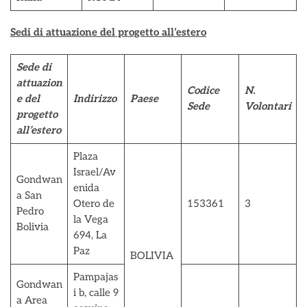
Sedi di attuazione del progetto all’estero
Sede di
attuazion
Codice
N.
e del
Indirizzo
Paese
Sede
Volontari
progetto
all’estero
Plaza
Israel/Av
Gondwan
enida
a San
Otero de
153361
3
Pedro
la Vega
Bolivia
694, La
Paz
BOLIVIA
Pampajas
Gondwan
i b, calle 9
a Area