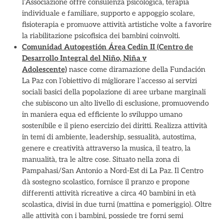
l’Associazione offre consulenza psicologica, terapia
individuale e familiare, supporto e appoggio scolare,
fisioterapia e promuove attività artistiche volte a favorire
la riabilitazione psicofisica dei bambini coinvolti.
Comunidad Autogestión Área Cedin II (Centro de
Desarrollo Integral del Niño, Niña y
Adolescente)
nasce come diramazione della Fundación
La Paz con l’obiettivo di migliorare l’accesso ai servizi
sociali basici della popolazione di aree urbane marginali
che subiscono un alto livello di esclusione, promuovendo
in maniera equa ed efficiente lo sviluppo umano
sostenibile e il pieno esercizio dei diritti. Realizza attività
in temi di ambiente, leadership, sessualità, autostima,
genere e creatività attraverso la musica, il teatro, la
manualità, tra le altre cose. Situato nella zona di
Pampahasi/San Antonio a Nord-Est di La Paz. Il Centro
dà sostegno scolastico, fornisce il pranzo e propone
differenti attività ricreative a circa 40 bambini in età
scolastica, divisi in due turni (mattina e pomeriggio). Oltre
alle attività con i bambini, possiede tre forni semi