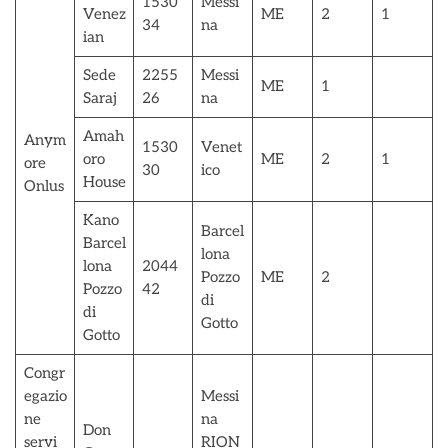
1530
Messi
Venez
ME
2
1
34
na
ian
Sede
2255
Messi
ME
1
Saraj
26
na
Amah
Anym
1530
Venet
oro
ME
2
1
ore
30
ico
House
Onlus
Kano
Barcel
Barcel
lona
lona
2044
Pozzo
ME
2
Pozzo
42
di
di
Gotto
Gotto
Congr
egazio
Messi
ne
na
Don
servi
RION