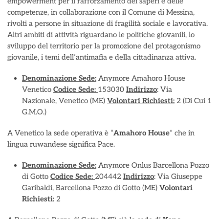
empowerment per il rafforzamento dei saperi e delle
competenze, in collaborazione con il Comune di Messina,
rivolti a persone in situazione di fragilità sociale e lavorativa.
Altri ambiti di attività riguardano le politiche giovanili, lo
sviluppo del territorio per la promozione del protagonismo
giovanile, i temi dell’antimafia e della cittadinanza attiva.
Denominazione Sede:
Anymore Amahoro House
Venetico
Codice Sede:
153030
Indirizzo
: Via
Nazionale, Venetico (ME)
Volontari Richiesti:
2 (Di Cui 1
G.M.O.)
A Venetico la sede operativa è “
Amahoro House
” che in
lingua ruwandese significa Pace.
Denominazione Sede:
Anymore Onlus Barcellona Pozzo
di Gotto
Codice Sede:
204442
Indirizzo
: Via Giuseppe
Garibaldi, Barcellona Pozzo di Gotto (ME)
Volontari
Richiesti:
2