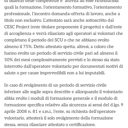
di bilancio delle competenze e attività ad esse riconducibili
quali la formazione, l’orientamento formativo, l’orientamento
professionale, l’incontro domanda-offerta di lavoro, anche a
titolo non esclusivo. L’attestato sarà anche sottoscritto dal
CESC Project (ente titolare proponente il progetto) e dall’ente
di accoglienza e verrà rilasciato agli operatori ai volontari che
completano il periodo del SCU o che ne abbiano svolto
almeno il 75%. Detto attestato spetta, altresì, a coloro che
hanno svolto un periodo di servizio civile pari ad almeno il
50% dei mesi complessivamente previsti e lo stesso sia stato
interrotto dall’operatore volontario per documentati motivi di
salute o per cause imprevedibili non a lui imputabili.
In caso di svolgimento di un periodo di servizio civile
inferiore alle soglie sopra descritte e allorquando il volontario
abbia svolto i moduli di formazione generale e il modulo di
formazione specifica relativo alla sicurezza ai sensi del d.lgs. 9
aprile 2008 n. 81 e s.m.i., l’ente, su richiesta dell’operatore
volontario, attesterà il solo svolgimento della formazione
stessa, senza rilasciare attestato o certificazione.