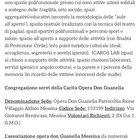
uno spazio polifunzionale presso cui sono attive azioni solidali
a sostegno delle fragilità, orto sociale, spazi
aggregativi/educativi (secondo la metodologia delle “aule
all’aperto”), spazio teatrale (realizzato con la tecnica del teatro
di paglia), spazi sportivi polifunzionali e percorso sport e
salute, spazio all’aperto a supporto delle attività (con finalità
di Protezione Civile), info point turistico-culturale (desk,
accoglienza, segreteria e servizi igienici), ICAROS LAB (spazi
al chiuso a supporto delle attività: spazio riunioni/laboratori,
servizi igienici e angolo cottura), e la parete e i percorsi della
memoria (in ricordo delle vittime innocenti delle mafie).
Congregazione servi della Carità Opera Don Guanella
Denominazione Sede:
Opera Don Guanella Parrocchia Rione
Villaggio Aldisio Messina
Codice Sede:
153199
Indirizzo
: Via
Giovanni Benincasa, Messina
Volontari Richiesti:
2 (Di Cui 1
G.M.O.)
L’associazione opera don Guanella Messina
da numerosi