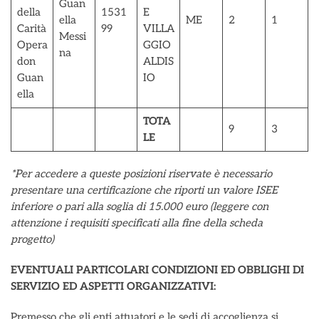
Guan
della
1531
E
ella
ME
2
1
Carità
99
VILLA
Messi
Opera
GGIO
na
don
ALDIS
Guan
IO
ella
TOTA
9
3
LE
*Per accedere a queste posizioni riservate è necessario
presentare una certificazione che riporti un valore ISEE
inferiore o pari alla soglia di 15.000 euro (leggere con
attenzione i requisiti specificati alla fine della scheda
progetto)
EVENTUALI PARTICOLARI CONDIZIONI ED OBBLIGHI DI
SERVIZIO ED ASPETTI ORGANIZZATIVI:
Premesso che gli enti attuatori e le sedi di accoglienza si