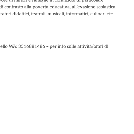
re di minori e famiglie in condizioni di particolare
à di contrasto alla povertà educativa, all’evasione scolastica
tori didattici, teatrali, musicali, informatici, culinari etc..
ello WA: 3516881486 – per info sulle attività/orari di