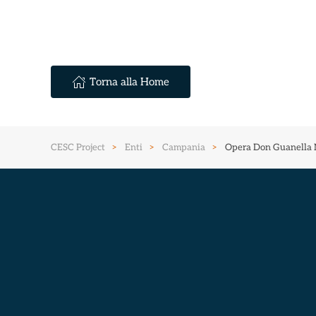
Torna alla Home
CESC Project
Enti
Campania
Opera Don Guanella 