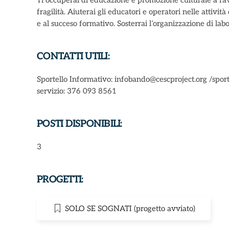
Ti occuperai di educazione e promozione culturale a favo
fragilità. Aiuterai gli educatori e operatori nelle attivit
e al succeso formativo. Sosterrai l’organizzazione di labora
CONTATTI UTILI:
Sportello Informativo: infobando@cescproject.org /sport
servizio: 376 093 8561
POSTI DISPONIBILI:
3
PROGETTI:
SOLO SE SOGNATI (progetto avviato)