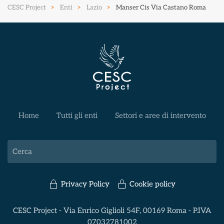
CESC Project
Enti
Lazio
Manser Cis Via Castano Roma
Home
Tutti gli enti
Settori e aree di intervento
Privacy Policy
Cookie policy
CESC Project - Via Enrico Giglioli 54F, 00169 Roma - P.IVA
07032781002