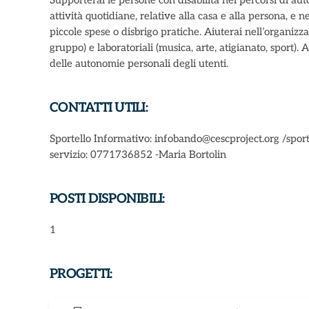
Supporterai le persone con disabilità nei percorsi di a
attività quotidiane, relative alla casa e alla persona, e 
piccole spese o disbrigo pratiche. Aiuterai nell’organizzaz
gruppo) e laboratoriali (musica, arte, atigianato, sport). 
delle autonomie personali degli utenti.
CONTATTI UTILI:
Sportello Informativo: infobando@cescproject.org /sport
servizio: 0771736852 -Maria Bortolin
POSTI DISPONIBILI:
1
PROGETTI: