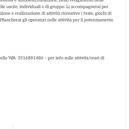
utonomia e autodeterminazione, nello svolgimento delle
nelle uscite, individuali o di gruppo. Li accompagnerai per
ione e realizzazione di attività ricreative ( feste, giochi di
Affiancherai gli operatori nelle attività per il potenziamento
ello WA: 3516881486 – per info sulle attività/orari di