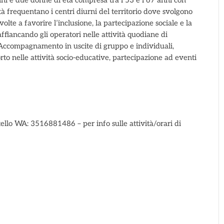
ini e due donne di età compresa tra i 53 e i 67 anni con
ità frequentano i centri diurni del territorio dove svolgono
 volte a favorire l’inclusione, la partecipazione sociale e la
affiancando gli operatori nelle attività quodiane di
. Accompagnamento in uscite di gruppo e individuali,
orto nelle attività socio-educative, partecipazione ad eventi
ello WA: 3516881486 – per info sulle attività/orari di