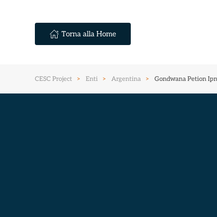
Torna alla Home
CESC Project
Enti
Argentina
Gondwana Petion Ipn