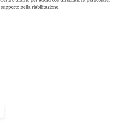
Centro diurno per adulti con disabilità. In particolare:
 supporto nella riabilitazione.