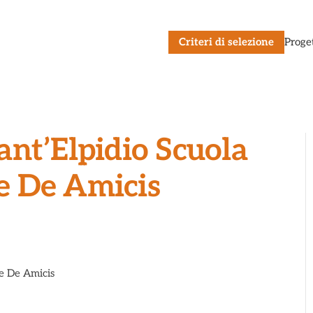
Criteri di selezione
Proge
nt’Elpidio Scuola
e De Amicis
e De Amicis