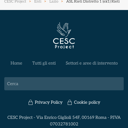
CESC Project
Enti
Lazio
ASL Rieti Distretto 1 (ex1) Rieti
Home
Tutti gli enti
Settori e aree di intervento
Privacy Policy
Cookie policy
CESC Project - Via Enrico Giglioli 54F, 00169 Roma - P.IVA
07032781002