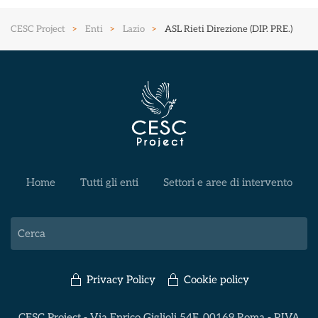
CESC Project
Enti
Lazio
ASL Rieti Direzione (DIP. PRE.)
Home
Tutti gli enti
Settori e aree di intervento
Privacy Policy
Cookie policy
CESC Project - Via Enrico Giglioli 54F, 00169 Roma - P.IVA