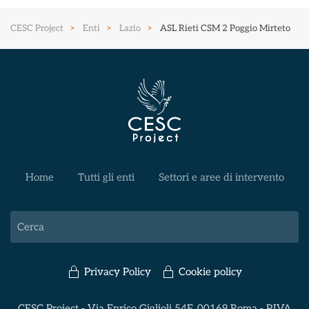
CESC Project
Enti
Lazio
ASL Rieti CSM 2 Poggio Mirteto
Home
Tutti gli enti
Settori e aree di intervento
Privacy Policy
Cookie policy
CESC Project - Via Enrico Giglioli 54F, 00169 Roma - P.IVA