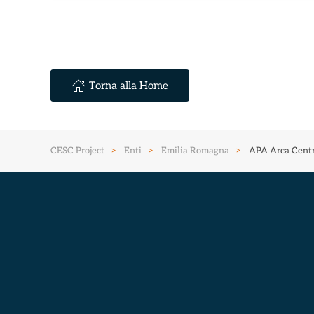
Torna alla Home
CESC Project
Enti
Emilia Romagna
APA Arca Centr