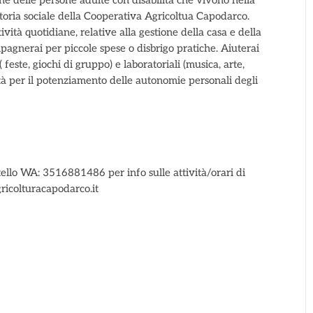
e delle persone adulte con disabilità che vivono nella
ttoria sociale della Cooperativa Agricoltua Capodarco.
ività quotidiane, relative alla gestione della casa e della
mpagnerai per piccole spese o disbrigo pratiche. Aiuterai
 feste, giochi di gruppo) e laboratoriali (musica, arte,
vità per il potenziamento delle autonomie personali degli
ello WA: 3516881486 per info sulle attività/orari di
ricolturacapodarco.it